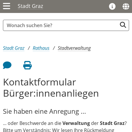
Stadt Graz
Sie sind hier:
Stadt Graz
Rathaus
Stadtverwaltung
Feedback an Autor
Seite drucken
Kontaktformular
Bürger:innenanliegen
Sie haben eine Anregung ...
... oder Beschwerde an die
Verwaltung
der
Stadt Graz
?
Bitte um Verständnis: Wir lesen Ihre Rückmeldung